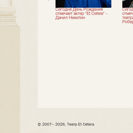
вершили 33-й
Сегодня День Рождения
Сего
альный сезон!
отмечает актер "Et Cetera" -
отмеч
Данил Никитин
теат
Робер
© 2007– 2026, Театр Et Cetera