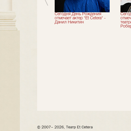
вершили 33-й
Сегодня День Рождения
Сего
альный сезон!
отмечает актер "Et Cetera" -
отмеч
Данил Никитин
теат
Робер
© 2007– 2026, Театр Et Cetera