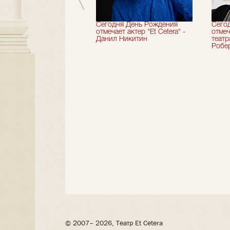
вершили 33-й
Сегодня День Рождения
Сего
альный сезон!
отмечает актер "Et Cetera" -
отмеч
Данил Никитин
теат
Робер
© 2007– 2026, Театр Et Cetera