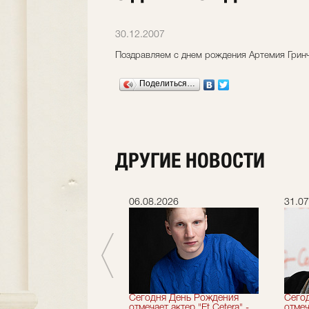
30.12.2007
Поздравляем с днем рождения Артемия Грин
Поделиться…
ДРУГИЕ НОВОСТИ
.2026
06.08.2026
31.07
вершили 33-й
Сегодня День Рождения
Сего
альный сезон!
отмечает актер "Et Cetera" -
отмеч