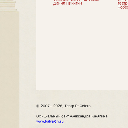
Данил Никитин
теат
Робер
© 2007– 2026, Театр Et Cetera
Официальный сайт Александра Калягина
www.kalyagin.ru