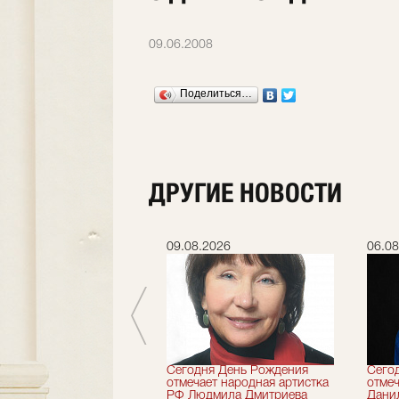
09.06.2008
Поделиться…
ДРУГИЕ НОВОСТИ
.2026
09.08.2026
06.08
 лет назад не стало
Сегодня День Рождения
Сего
деятель искусств
отмечает народная артистка
отмеч
ии Николай Максимов
РФ Людмила Дмитриева
Дани