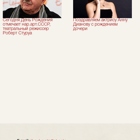
Сегодня День Рождения
Поздравляем актрису Анну
отмечает нар.арт.СССР,
Дианову с рождением
театральный режиссер
дочери
Роберт Стуруа