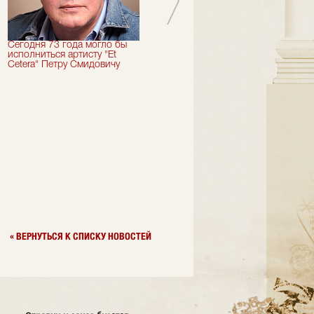
Сегодня 73 года могло бы
Сегодня День Рождения
исполниться артисту "Et
отмечает актер "Et Cetera" -
Cetera" Петру Смидовичу
Грант Каграманян
« ВЕРНУТЬСЯ К СПИСКУ НОВОСТЕЙ