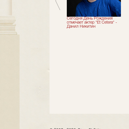
Мы завершили 33-й
Сегодня День Рождения
театральный сезон!
отмечает актер "Et Cetera" -
Данил Никитин