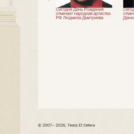
 лет назад не стало
Сегодня День Рождения
Сего
деятель искусств
отмечает народная артистка
отмеч
ии Николай Максимов
РФ Людмила Дмитриева
Дани
© 2007– 2026, Театр Et Cetera