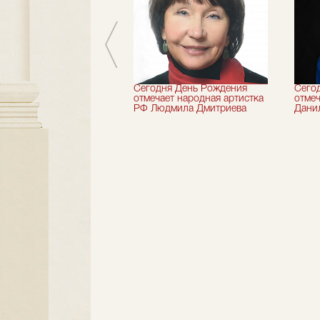
 лет назад не стало
Сегодня День Рождения
Сего
деятель искусств
отмечает народная артистка
отмеч
ии Николай Максимов
РФ Людмила Дмитриева
Дани