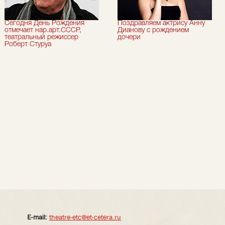
Сегодня День Рождения
Поздравляем актрису Анну
отмечает нар.арт.СССР,
Дианову с рождением
театральный режиссер
дочери
Роберт Стуруа
E-mail:
theatre-etc@et-cetera.ru