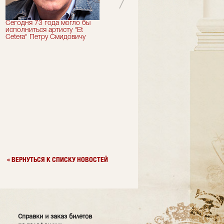
Сегодня 73 года могло бы
Сегодня День Рождения
исполниться артисту "Et
отмечает актер "Et Cetera" -
Cetera" Петру Смидовичу
Грант Каграманян
« ВЕРНУТЬСЯ К СПИСКУ НОВОСТЕЙ
Справки и заказ билетов