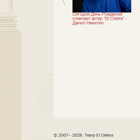
Мы завершили 33-й
Сегодня День Рождения
театральный сезон!
отмечает актер "Et Cetera" -
Данил Никитин
© 2007– 2026, Театр Et Cetera