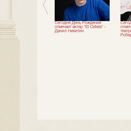
вершили 33-й
Сегодня День Рождения
Сего
альный сезон!
отмечает актер "Et Cetera" -
отмеч
Данил Никитин
теат
Робер