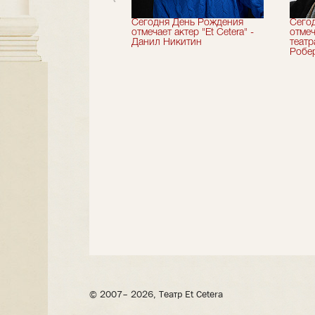
вершили 33-й
Сегодня День Рождения
Сего
альный сезон!
отмечает актер "Et Cetera" -
отмеч
Данил Никитин
теат
Робер
© 2007– 2026, Театр Et Cetera