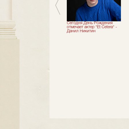
Мы завершили 33-й
Сегодня День Рождения
театральный сезон!
отмечает актер "Et Cetera" -
Данил Никитин