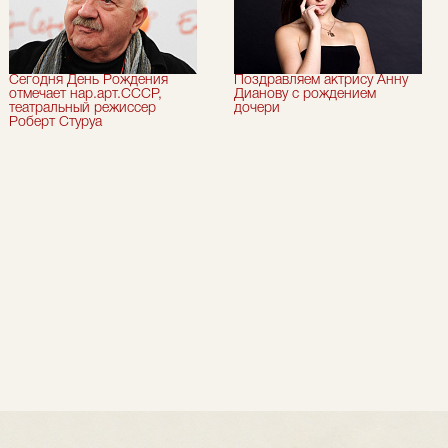
Сегодня День Рождения
Поздравляем актрису Анну
отмечает нар.арт.СССР,
Дианову с рождением
театральный режиссер
дочери
Роберт Стуруа