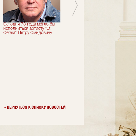
Сегодня 73 года могло бы
Сегодня День Рождения
исполниться артисту "Et
отмечает актер "Et Cetera" -
Cetera" Петру Смидовичу
Грант Каграманян
« ВЕРНУТЬСЯ К СПИСКУ НОВОСТЕЙ