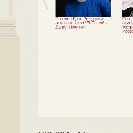
вершили 33-й
Сегодня День Рождения
Сего
альный сезон!
отмечает актер "Et Cetera" -
отмеч
Данил Никитин
теат
Робер