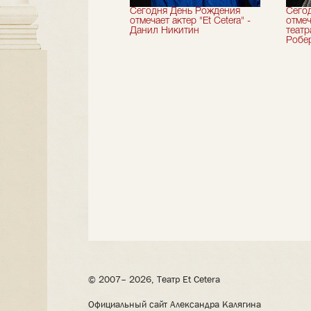
вершили 33-й
Сегодня День Рождения
Сего
альный сезон!
отмечает актер "Et Cetera" -
отмеч
Данил Никитин
теат
Робер
© 2007– 2026, Театр Et Cetera
Официальный сайт Александра Калягина