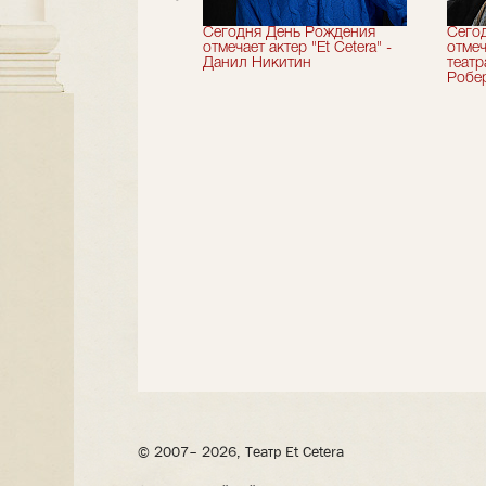
вершили 33-й
Сегодня День Рождения
Сего
альный сезон!
отмечает актер "Et Cetera" -
отмеч
Данил Никитин
теат
Робер
© 2007– 2026, Театр Et Cetera