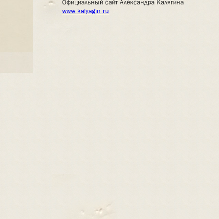
Официальный сайт Александра Калягина
www.kalyagin.ru