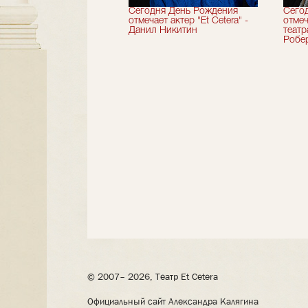
вершили 33-й
Сегодня День Рождения
Сего
альный сезон!
отмечает актер "Et Cetera" -
отмеч
Данил Никитин
теат
Робер
© 2007– 2026, Театр Et Cetera
Официальный сайт Александра Калягина