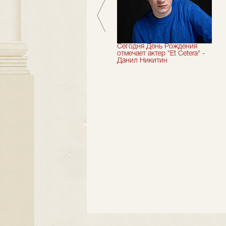
Мы завершили 33-й
Сегодня День Рождения
театральный сезон!
отмечает актер "Et Cetera" -
Данил Никитин