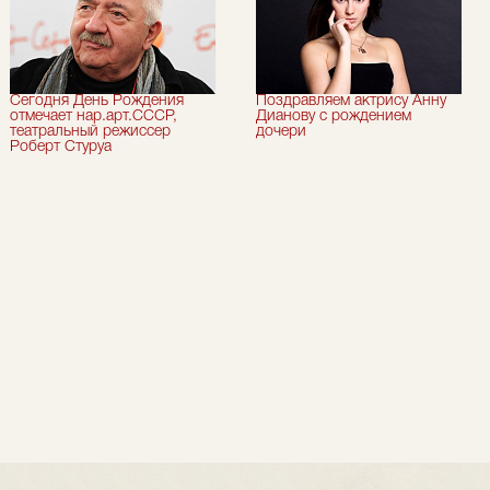
Сегодня День Рождения
Поздравляем актрису Анну
отмечает нар.арт.СССР,
Дианову с рождением
театральный режиссер
дочери
Роберт Стуруа