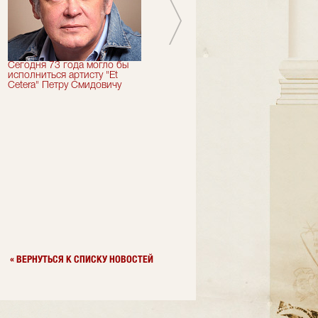
Сегодня 73 года могло бы
Сегодня День Рождения
исполниться артисту "Et
отмечает актер "Et Cetera" -
Cetera" Петру Смидовичу
Грант Каграманян
« ВЕРНУТЬСЯ К СПИСКУ НОВОСТЕЙ