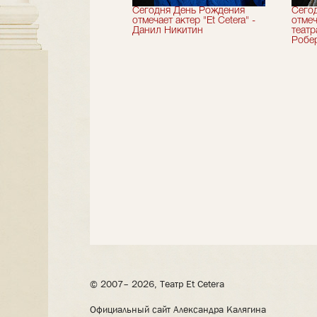
вершили 33-й
Сегодня День Рождения
Сего
альный сезон!
отмечает актер "Et Cetera" -
отмеч
Данил Никитин
теат
Робер
© 2007– 2026, Театр Et Cetera
Официальный сайт Александра Калягина