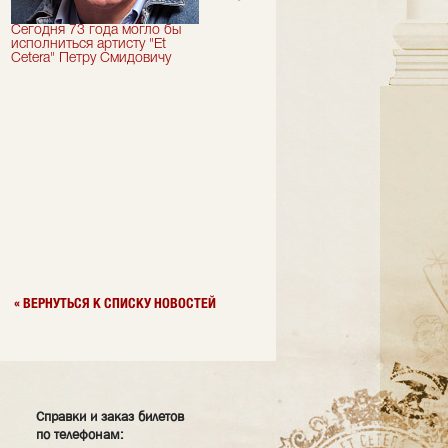
Сегодня 73 года могло бы
Сегодня День Рождения
исполниться артисту "Et
отмечает актер "Et Cetera" -
Cetera" Петру Смидовичу
Грант Каграманян
« ВЕРНУТЬСЯ К СПИСКУ НОВОСТЕЙ
Справки и заказ билетов
по телефонам: