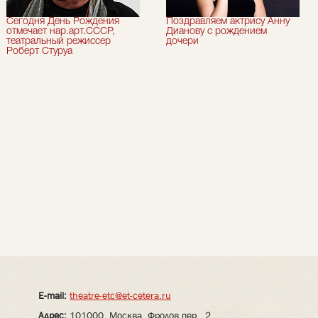
Сегодня День Рождения
Поздравляем актрису Анну
отмечает нар.арт.СССР,
Дианову с рождением
театральный режиссер
дочери
Роберт Стуруа
E-mail:
theatre-etc@et-cetera.ru
Адрес:
101000, Москва, Фролов пер., 2