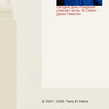
Мы завершили 33-й
Сегодня День Рождения
театральный сезон!
отмечает актер "Et Cetera" -
Данил Никитин
© 2007– 2026, Театр Et Cetera