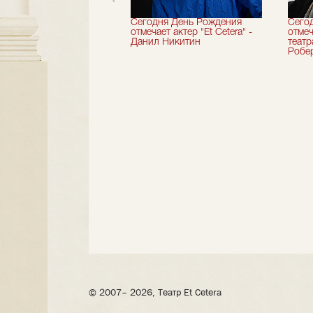
вершили 33-й
Сегодня День Рождения
Сего
альный сезон!
отмечает актер "Et Cetera" -
отмеч
Данил Никитин
теат
Робер
© 2007– 2026, Театр Et Cetera