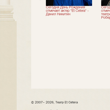
вершили 33-й
Сегодня День Рождения
Сего
альный сезон!
отмечает актер "Et Cetera" -
отмеч
Данил Никитин
теат
Робер
© 2007– 2026, Театр Et Cetera