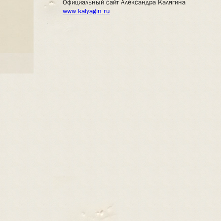
Официальный сайт Александра Калягина
www.kalyagin.ru