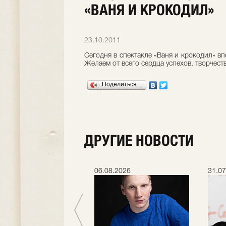
«ВАНЯ И КРОКОДИЛ»
23.10.2011
Сегодня в спектакле «Ваня и крокодил» в
Желаем от всего сердца успехов, творчест
Поделиться…
ДРУГИЕ НОВОСТИ
.2026
06.08.2026
31.07