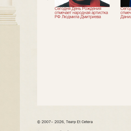
 лет назад не стало
Сегодня День Рождения
Сего
деятель искусств
отмечает народная артистка
отмеч
ии Николай Максимов
РФ Людмила Дмитриева
Дани
© 2007– 2026, Театр Et Cetera