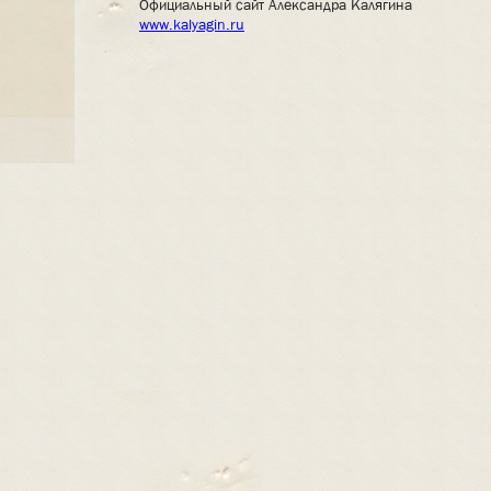
Официальный сайт Александра Калягина
www.kalyagin.ru