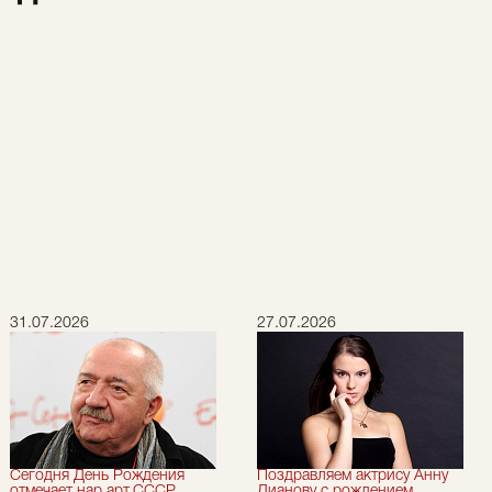
31.07.2026
27.07.2026
Сегодня День Рождения
Поздравляем актрису Анну
отмечает нар.арт.СССР,
Дианову с рождением