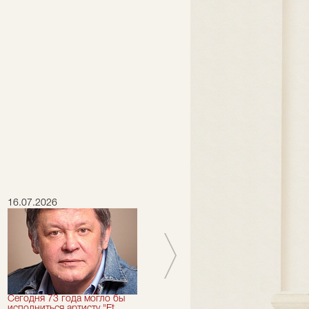
16.07.2026
15.07.2026
Сегодня 73 года могло бы
Сегодня День Рождения
исполниться артисту "Et
отмечает актер "Et Cetera" -