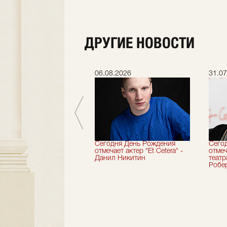
ДРУГИЕ НОВОСТИ
.2026
06.08.2026
31.07
вершили 33-й
Сегодня День Рождения
Сего
альный сезон!
отмечает актер "Et Cetera" -
отмеч
Данил Никитин
теат
Робер