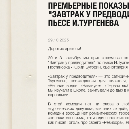
ПРЕМЬЕРНЫЕ ПОКАЗЫ
"ЗАВТРАК У ПРЕДВОД
ПЬЕСЕ И.ТУРГЕНЕВА
29.10.2025
Дорогие зрители!
30 и 31 октября мы приглашаем вас на
"Завтрак у предводителя" по пьесе И.Турге
Постановка - Юрий Буторин, сценография
«Завтрак у предводителя» — это сатирич
Тургенева, неожиданная для писателя,
«Вешние воды», «Накануне», «Первая лю
мы изучали в школе, зачитывали до дыр в 
взрослыми.
В этой комедии нет ни слова о люб
«тургеневских девушек», «лишних людей»
комедии вообще нет романтических герое
«положительными», хотя один положитель
как писал Гоголь про своего «Ревизора», э