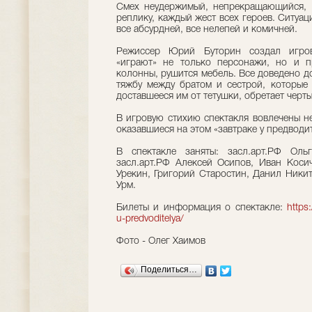
Смех неудержимый, непрекращающийся, 
реплику, каждый жест всех героев. Ситуац
все абсурдней, все нелепей и комичней.
Режиссер Юрий Буторин создал игров
«играют» не только персонажи, но и п
колонны, рушится мебель. Все доведено до
тяжбу между братом и сестрой, которые 
доставшееся им от тетушки, обретает черт
В игровую стихию спектакля вовлечены не
оказавшиеся на этом «завтраке у предводи
В спектакле заняты: засл.арт.РФ Оль
засл.арт.РФ Алексей Осипов, Иван Коси
Урекин, Григорий Старостин, Данил Ники
Урм.
Билеты и информация о спектакле:
https:
u-predvoditelya/
Фото - Олег Хаимов
Поделиться…