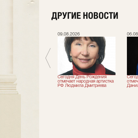
ДРУГИЕ НОВОСТИ
.2026
09.08.2026
06.08
 лет назад не стало
Сегодня День Рождения
Сего
деятель искусств
отмечает народная артистка
отмеч
ии Николай Максимов
РФ Людмила Дмитриева
Дани