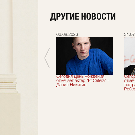
ДРУГИЕ НОВОСТИ
.2026
06.08.2026
31.07
вершили 33-й
Сегодня День Рождения
Сего
альный сезон!
отмечает актер "Et Cetera" -
отмеч
Данил Никитин
теат
Робер