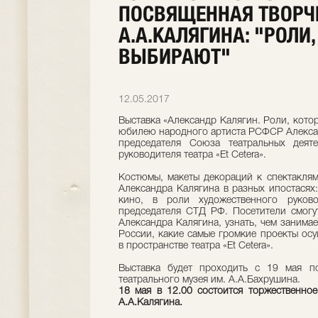
ПОСВЯЩЕННАЯ ТВОРЧ
А.А.КАЛЯГИНА: "РОЛИ
ВЫБИРАЮТ"
12.05.2017
Выставка «Александр Калягин. Роли, кото
юбилею народного артиста РСФСР Алекса
председателя Союза театральных деяте
руководителя театра «Et Cetera».
Костюмы, макеты декораций к спектакля
Александра Калягина в разных ипостасях:
кино, в роли художественного руково
председателя СТД РФ. Посетители смогу
Александра Калягина, узнать, чем занима
России, какие самые громкие проекты осущ
в пространстве театра «Et Сetera».
Выставка будет проходить с 19 мая 
театрального музея им. А.А.Бахрушина.
18 мая в 12.00 состоится торжественное
А.А.Калягина.