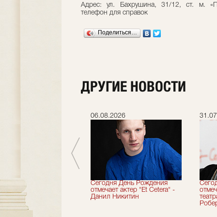
Адрес: ул. Бахрушина, 31/12, ст. м. «
телефон для справок
Поделиться…
ДРУГИЕ НОВОСТИ
.2026
06.08.2026
31.07
вершили 33-й
Сегодня День Рождения
Сего
альный сезон!
отмечает актер "Et Cetera" -
отмеч
Данил Никитин
теат
Робер