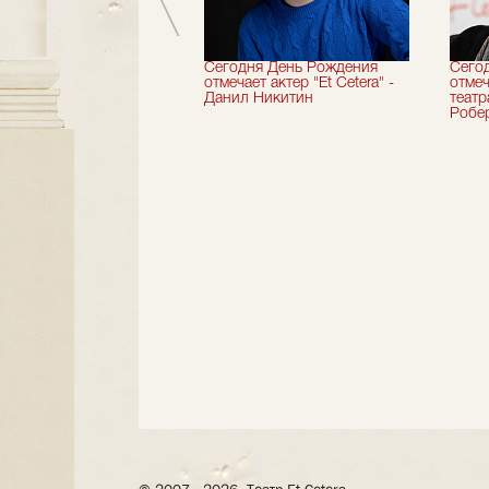
вершили 33-й
Сегодня День Рождения
Сего
альный сезон!
отмечает актер "Et Cetera" -
отмеч
Данил Никитин
теат
Робер