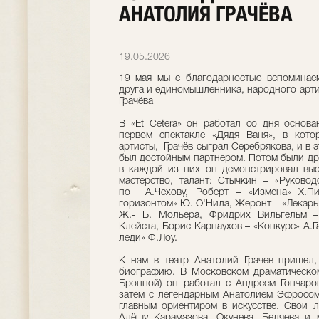
АНАТОЛИЯ ГРАЧЁВА
19.05.2026
19 мая мы с благодарностью вспоминаем
друга и единомышленника, народного арт
Грачёва
В «Et Cetera» он работал со дня основ
первом спектакле «Дядя Ваня», в кот
артисты, Грачёв сыграл Серебрякова, и в 
был достойным партнером. Потом были дру
в каждой из них он демонстрировал выс
мастерство, талант: Стычкин – «Руково
по А.Чехову, Роберт – «Измена» Х.
горизонтом» Ю. О'Нила, Жеронт – «Лекарь
Ж.- Б. Мольера, Фридрих Вильгельм –
Клейста, Борис Карнаухов – «Конкурс» А.Г
леди» Ф.Лоу.
К нам в театр Анатолий Грачев пришел,
биографию. В Московском драматическом
Бронной) он работал с Андреем Гончаро
затем с легендарным Анатолием Эфросом
главным ориентиром в искусстве. Свои 
Алёшу Карамазова, Окунева, Беляева и 