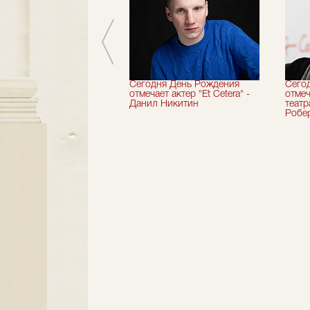
вершили 33-й
Сегодня День Рождения
Сего
альный сезон!
отмечает актер "Et Cetera" -
отмеч
Данил Никитин
теат
Робер