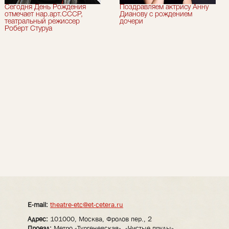
Сегодня День Рождения
Поздравляем актрису Анну
отмечает нар.арт.СССР,
Дианову с рождением
театральный режиссер
дочери
Роберт Стуруа
E-mail:
theatre-etc@et-cetera.ru
Адрес:
101000, Москва, Фролов пер., 2
Проезд:
Метро «Тургеневская», «Чистые пруды»,