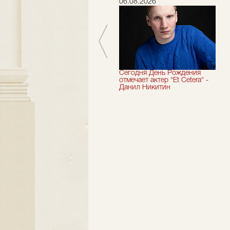
06.07.2026
06.08.2026
Мы завершили 33-й
Сегодня День Рождения
театральный сезон!
отмечает актер "Et Cetera" -
Данил Никитин