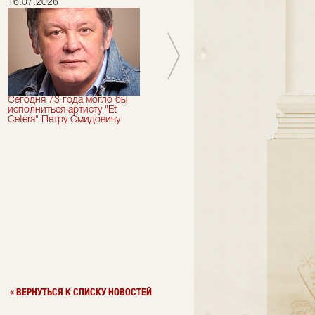
16.07.2026
15.07.2026
Сегодня 73 года могло бы
Сегодня День Рождения
исполниться артисту "Et
отмечает актер "Et Cetera" -
Cetera" Петру Смидовичу
Грант Каграманян
« ВЕРНУТЬСЯ К СПИСКУ НОВОСТЕЙ