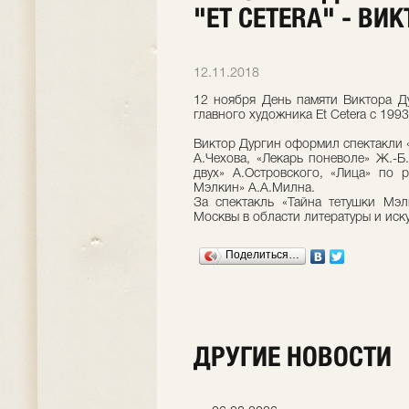
"ET CETERA" - ВИ
12.11.2018
12 ноября День памяти Виктора Д
главного художника Et Cetera c 199
Виктор Дургин оформил спектакли 
А.Чехова, «Лекарь поневоле» Ж.-Б
двух» А.Островского, «Лица» по р
Мэлкин» А.А.Милна.
За спектакль «Тайна тетушки Мэ
Москвы в области литературы и иску
Поделиться…
ДРУГИЕ НОВОСТИ