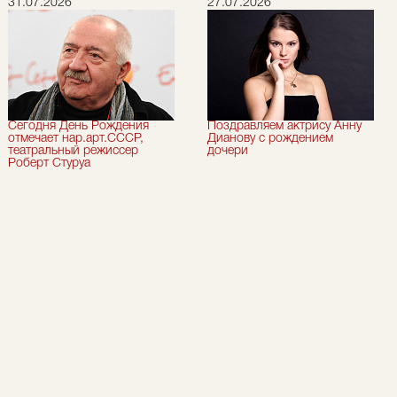
31.07.2026
27.07.2026
Сегодня День Рождения
Поздравляем актрису Анну
отмечает нар.арт.СССР,
Дианову с рождением
театральный режиссер
дочери
Роберт Стуруа