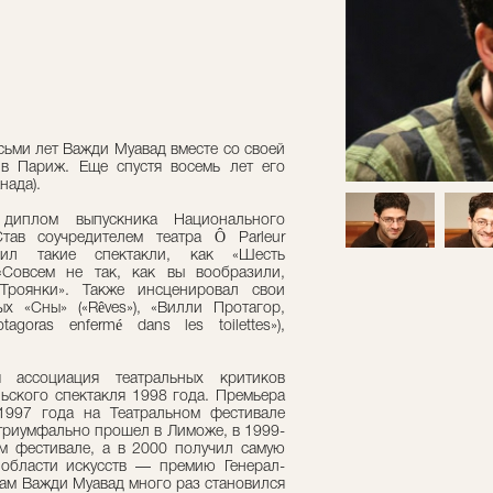
осьми лет Важди Муавад вместе со своей
 в Париж. Еще спустя восемь лет его
нада).
иплом выпускника Национального
тав соучредителем театра Ô Parleur
авил такие спектакли, как «Шесть
«Совсем не так, как вы вообразили,
Троянки». Также инсценировал свои
ых «Сны» («Rêves»), «Вилли Протагор,
agoras enfermé dans les toilettes»),
 ассоциация театральных критиков
ьского спектакля 1998 года. Премьера
1997 года на Театральном фестивале
 триумфально прошел в Лиможе, в 1999-
м фестивале, а в 2000 получил самую
области искусств — премию Генерал-
там Важди Муавад много раз становился