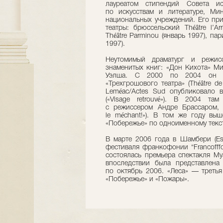
лауреатом стипендий Совета ис
по искусствам и литературе, Ми
национальных учреждений. Его при
театры: брюссельский Théâtre l’Ar
Théâtre Parminou (январь 1997), пари
1997).
Неутомимый драматург и режис
знаменитых книг: «Дон Кихота» Ми
Уэлша. С 2000 по 2004 он бы
«Трехгрошового театра» (Théâtre d
Leméac/Actes Sud опубликовало 
(«Visage retrouvé»). В 2004 т
с режиссером Андре Брассаром, 
le méchant!»). В том же году в
«Побережье» по одноименному текст
В марте 2006 года в Шамбери (Es
фестиваля франкофонии “Francofffon
состоялась премьера спектакля Муа
впоследствии была представлена
по октябрь 2006. «Леса» — третья
«Побережье» и «Пожары».