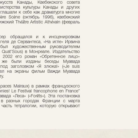
кусств Канады, Квебекского совета
нистерства культуры Канады и других
глашали к себе как драматурга многие
rière Scène (октябрь 1996), квебекский
жский Théâtre Artistic Athévain (февраль
сер обращался и к инсценировкам
геля де Сервантеса, «На игле» Ирвина
л художественным руководителем
e Quat’Sous) в Монреале. Издательство
в 2002 его роман «Обретенное лицо»
ам же были изданы беседы Муавада
под заголовком «Я злюка!» («Je suis
ышел на экраны фильм Важди Муавада
у.
paces Malraux) в рамках французского
ies! Le Festival francophone en France”
вада «Леса» («Forêts»). Эта постановка
 в разных городах Франции с марта
 часть тетралогии, которую открывают