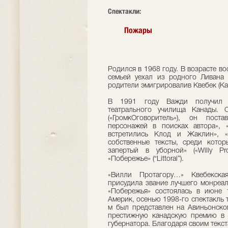
Cпектакли:
Пожары
Родился в 1968 году. В возрасте в
семьей уехал из родного Ливана
родители эмигрировалив Квебек (Ка
В 1991 году Важди получил д
театрального училища Канады. С
(«ГромкОговоритель»), он пост
персонажей в поисках автора», 
встретились Клод и Жаклин», «
собственные тексты, среди котор
запертый в уборной» («Willy Prot
«Побережье» (“Littoral”).
«Вилли Протагору…» Квебекская
присудила звание лучшего монреал
«Побережья» состоялась в июне 
Америк, осенью 1998-го спектакль
м был представлен на Авиньонско
престижную канадскую премию в 
губернатора. Благодаря своим текс