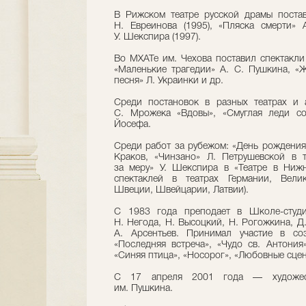
В Рижском театре русской драмы постав
Н. Евреинова (1995), «Пляска смерти» А
У. Шекспира (1997).
Во МХАТе им. Чехова поставил спектакли
«Маленькие трагедии» А. С. Пушкина, «Ж
песня» Л. Украинки и др.
Среди постановок в разных театрах и 
С. Мрожека «Вдовы», «Смуглая леди со
Йосефа.
Среди работ за рубежом: «День рождения 
Краков, «Чинзано» Л. Петрушевской в те
за меру» У. Шекспира в «Театре в Ниж
спектаклей в театрах Германии, Вели
Швеции, Швейцарии, Латвии).
С 1983 года преподает в Школе-студи
Н. Негода, Н. Высоцкий, Н. Рогожкина, Д.
А. Арсентьев. Принимал участие в со
«Последняя встреча», «Чудо св. Антония»
«Синяя птица», «Носорог», «Любовные сцен
С 17 апреля 2001 года — художест
им. Пушкина.