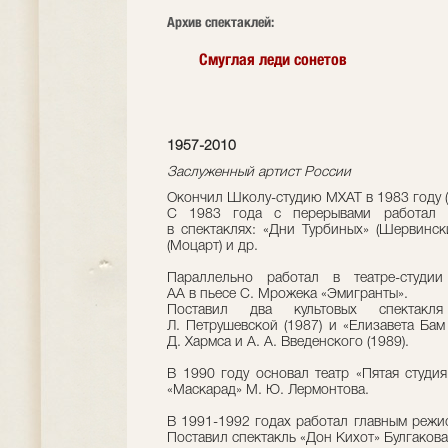
Архив спектаклей:
Смуглая леди сонетов
1957-2010
Заслуженный артист России
Окончил Школу-студию МХАТ в 1983 году (к
С 1983 года с перерывами работал 
в спектаклях: «Дни Турбиных» (Шервински
(Моцарт) и др.
Параллельно работал в театре-студии
АА в пьесе С. Мрожека «Эмигранты».
Поставил два культовых спектакл
Л. Петрушевской (1987) и «Елизавета Бам
Д. Хармса и А. А. Введенского (1989).
В 1990 году основал театр «Пятая студия
«Маскарад» М. Ю. Лермонтова.
В 1991-1992 годах работал главным режис
Поставил спектакль «Дон Кихот» Булгакова