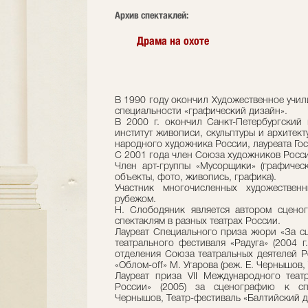
Архив спектаклей:
Драма на охоте
В 1990 году окончил Художественное учил
специальности «графический дизайн».
В 2000 г. окончил Санкт-Петербургский 
институт живописи, скульптуры и архитект
народного художника России, лауреата Гос.
С 2001 года член Союза художников Росс
Член арт-группы «Мусорщики» (графичес
объекты, фото, живопись, графика).
Участник многочисленных художестве
рубежом.
Н. Слободяник является автором сцено
спектаклям в разных театрах России.
Лауреат Специального приза жюри «За 
театрального фестиваля «Радуга» (2004 г
отделения Союза театральных деятелей Р
«Облом-off» М. Угарова (реж. Е. Чернышов,
Лауреат приза VII Международного теат
России» (2005) за сценографию к сп
Чернышов, Театр-фестиваль «Балтийский до