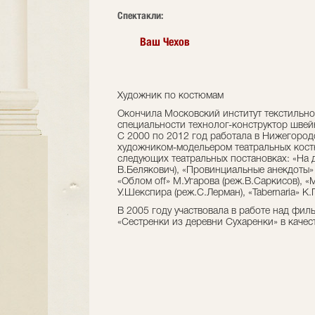
Cпектакли:
Ваш Чехов
Художник по костюмам
Окончила Московский институт текстильн
специальности технолог-конструктор швейн
С 2000 по 2012 год работала в Нижегород
художником-модельером театральных костю
следующих театральных постановках: «На д
В.Белякович), «Провинциальные анекдоты» 
«Облом оff» М.Угарова (реж.В.Саркисов), 
У.Шекспира (реж.С.Лерман), «
Tabernaria
»
К.
В 2005 году участвовала в работе над фи
«Сестренки из деревни Сухаренки» в качес