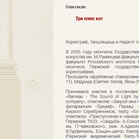
Cпектакли:
Три плюс кот
Хореограф, танцовщица и педагог 
В 2005 году окончила Государств
искусства им. М.Румянцева (факульт
факультет Российского института 
окончила Пермский государстве
хореографии).
Проходила зарубежные стажировки
11), Мадрида (Carmen Senra), Вены (Ta
Принимала участие в постановк
«Rameau - The Sound of Light by 
company»; спектаклях «Закрой мне 
филармония «Триумф», Пермь);
Кирилл Серебренников, театр «Гог
спектакли: «Преступление и наказа
Пермский ТЮЗ, «Свадьба» А.Сокол
им. П.Чайковского, реж. А.Адасин
В.Гурфинкель, Ельцин-центр, Екате
(Пермский академический Театр-