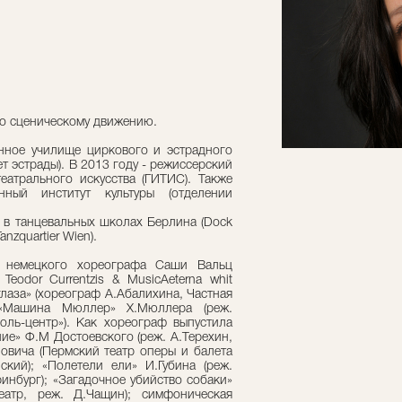
по сценическому движению.
енное училище циркового и эстрадного
ет эстрады). В 2013 году - режиссерский
театрального искусства (ГИТИС). Также
нный институт культуры (отделении
 в танцевальных школах Берлина (Dock
nzquartier Wien).
е немецкого хореографа Саши Вальц
Teodor Currentzis & MusicAeterna whit
глаза» (хореограф А.Абалихина, Частная
 «Машина Мюллер» Х.Мюллера (реж.
оль-центр»). Как хореограф выпустила
ние» Ф.М Достоевского (реж. А.Терехин,
овича (Пермский театр оперы и балета
ский); «Полетели ели» И.Губина (реж.
ринбург); «Загадочное убийство собаки»
Театр, реж. Д.Чащин); симфоническая