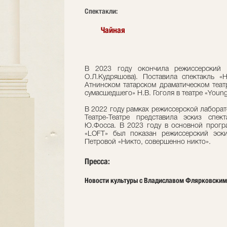
Cпектакли:
Чайная
В 2023 году окончила режиссерский ф
О.Л.Кудряшова). Поставила спектакль «
Атнинском татарском драматическом театр
сумасшедшего» Н.В. Гоголя в театре «Youn
В 2022 году рамках режиссерской лабора
Театре-Театре представила эскиз спе
Ю.Фосса. В 2023 году в основной програ
«LOFT» был показан режиссерский эск
Петровой «Никто, совершенно никто».
Пресса:
Новости культуры с Владиславом Флярковским: