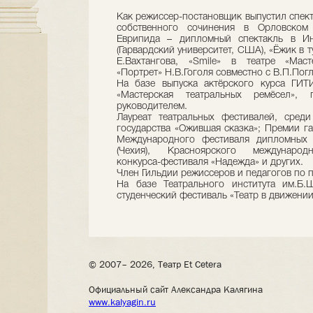
Как режиссер-постановщик выпустил спект
собственного сочинения в Орловском
Еврипида – дипломный спектакль в Инс
(Гарвардский университет, США), «Ёжик в 
Е.Вахтангова, «Smile» в театре «Маст
«Портрет» Н.В.Гоголя совместно с В.П.Пог
На базе выпуска актёрского курса ГИТ
«Мастерская театральных ремёсел», 
руководителем.
Лауреат театральных фестивалей, сред
государства «Ожившая сказка»; Премии г
Международного фестиваля дипломных с
(Чехия), Красноярского международн
конкурса-фестиваля «Надежда» и других.
Член Гильдии режиссеров и педагогов по п
На базе Театрального института им.Б
студенческий фестиваль «Театр в движении
© 2007– 2026, Театр Et Cetera
Официальный сайт Александра Калягина
www.kalyagin.ru