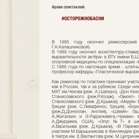
Архив спектаклей:
#ОСТОРОЖНОБАСНИ
В 1985 году окончил режиссерский 
Г.А.Калашниковой).
В 1989 году окончил ассистентуру-стажи
выразительности актёра» в ВТУ имени Б.Щ
спортивной медицины по специализации «
С 1989 года по настоящее время - штатн
профессор кафедры «Пластической вырази
Как режиссер по пластике принимал участи
как в России, так и за рубежом. Среди ни
МХТ им.Чехова (реж. А.Шапиро), «Дон Кихо
Станиславского (реж.Р.Козак), «Гамлет
Станиславского (реж. Д.Крымов), «Медея»
Греции (реж. С.Ливафинос, Греция), «Бор
(реж.Д.Донеллан, Англия), «Швейк» Га
А.Жигалкин и Э.Радзюкевич),«Чужаки» 
А.Джурджиа, США), «Опус №7» в школ
А.Васильева (реж. Д.Крымов), «В Париж
участием М.Барышникова в Финляндии (ре
в театре им. Е.Вахтангова (реж. М.Цитриняк