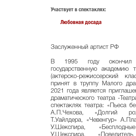
Участвует в спектаклях:
Любовная досада
Заслуженный артист РФ
В 1995 году окончил Са
государственную академию т
(актерско-режиссерский к
принят в труппу Малого дра
2021 года является приглаш
драматического театра -Теат
спектаклях театра: «Пьеса б
А.П.Чехова, «Долгий ро
Т.Уайлдера, «Чевенгур» А.Пл
У.Шекспира, «Бесплодн
У.Шекспира, «Повелител