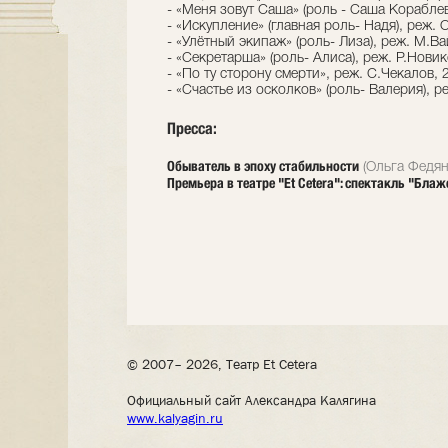
- «Меня зовут Саша» (роль - Саша Корабле
- «Искупление» (главная роль- Надя), реж.
- «Улётный экипаж» (роль- Лиза), реж. М.Ва
- «Секретарша» (роль- Алиса), реж. Р.Нови
- «По ту сторону смерти», реж. С.Чекалов, 
- «Счастье из осколков» (роль- Валерия), р
Пресса:
Обыватель в эпоху стабильности
(Ольга Федян
Премьера в театре "Et Cetera": спектакль "Бла
© 2007– 2026, Театр Et Cetera
Официальный сайт Александра Калягина
www.kalyagin.ru