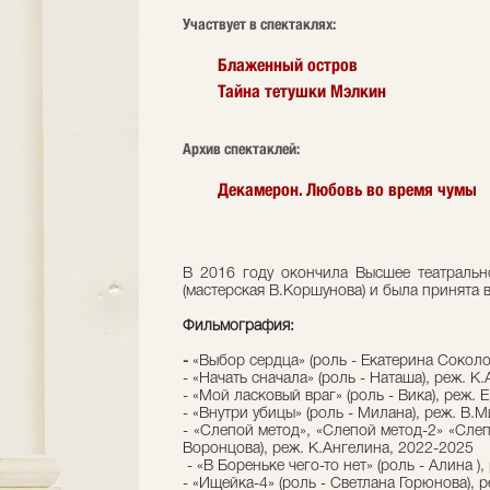
Участвует в спектаклях:
Блаженный остров
Тайна тетушки Мэлкин
Архив спектаклей:
Декамерон. Любовь во время чумы
В 2016 году окончила Высшее театраль
(мастерская В.Коршунова) и была принята в 
Фильмография:
-
«Выбор сердца» (роль - Екатерина Соколо
- «Начать сначала» (роль - Наташа), реж. К
- «Мой ласковый враг» (роль - Вика), реж. 
- «Внутри убицы» (роль - Милана), реж. В.
- «Слепой метод», «Слепой метод-2» «Слеп
Воронцова), реж. К.Ангелина, 2022-2025
- «В Бореньке чего-то нет» (роль - Алина )
- «Ищейка-4» (роль - Светлана Горюнова), 