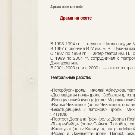
Архив спектаклей:
Драма на охоте
В 1993-1994 гг. — студент Школы-студии МХ
В 1997 г. окончил ВТУ им. Б. В. Щукина (м
С 1997 по 1999 гг. — актер театра им. Н. Г
С 1999 по 2001 гг. сотрудничал с театро
Джигарханяна.
В 2001-2003 гг. и с 2009 г. — актер театр
Театральные работы:
«Петербург» (роль: Николай Аблеухов), теат
«Двенадцатая ночь» (роль: Себастьян), теат
«Венецианский купец» (роль: Марокканский
«Вышка Чикатило» (роль: Чикатило), постан
«Безотцовщина /Платонов/» (роль: Мих
ГИТИСа;
«Портрет Дориана Грея» (роль: Дориан Грей
«Театр-убийца» (роль: Саймон Гаскойн), те
«Калигула» (роль: Калигула), театр на Мал
«Ромео и Джульетта» (роль: Парис), реж