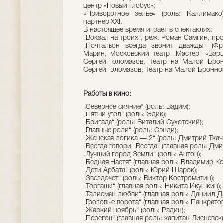
центр «Новый глобус»;
«Приворотное зелье» (роль: Каллимако)
партнер XXI.
В настоящее время играет в спектаклях:
„Вокзал на троих“, реж. Роман Самгин, пр
„Почтальон всегда звонит дважды“ (Фр
Марин, Московский театр „Мастер“ «Варш
Сергей Голомазов, Театр на Малой Бронн
Сергей Голомазов, Театр на Малой Бронно
Работы в кино:
„Северное сияние“ (роль: Вадим);
„Пятый угол“ (роль: Эдик);
„Бригада“ (роль: Виталий Сухотский);
„Главные роли“ (роль: Сэнди);
„Женская логика — 2“ (роль: Дмитрий Ткач
"Всегда говори „Всегда“ (главная роль: Дми
„Лучший город Земли“ (роль: Антон);
„Бедная Настя“ (главная роль: Владимир Ко
„Дети Арбата“ (роль: Юрий Шарок);
„Звездочет“ (роль: Виктор Костромитин);
„Торгаши“ (главная роль: Никита Икушкин);
„Талисман любви“ (главная роль: Даниил Д
„Грозовые ворота“ (главная роль: Панкратов
„Жаркий ноябрь“ (роль: Радин);
„Перегон“ (главная роль: капитан Лисневски