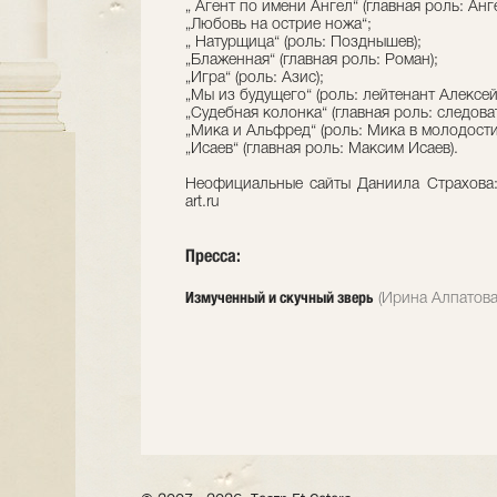
„ Агент по имени Ангел“ (главная роль: Анге
„Любовь на острие ножа“;
„ Натурщица“ (роль: Позднышев);
„Блаженная“ (главная роль: Роман);
„Игра“ (роль: Азис);
„Мы из будущего“ (роль: лейтенант Алексей
„Судебная колонка“ (главная роль: следова
„Мика и Альфред“ (роль: Мика в молодости
„Исаев“ (главная роль: Максим Исаев).
Неофициальные сайты Даниила Страхова: 
art.ru
Пресса:
Измученный и скучный зверь
(Ирина Алпатова,