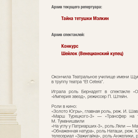
Архив текущего репертуара:
Тайна тетушки Мэлкин
Архив спектаклей:
Конкурс
Шейлок (Венецианский купец)
Окончила Театральное училище имени Щук
в труппу театра “Et Сetera”.
Играла роль Бернадетт в спектакле «О
«Империя звезд», режиссер П. Штейн.
Роли в кино:
«Золото Югры», главная роль, реж. И. Шав
«Марш Турецкого-3» — «Трансфер на т
М. Туманишвили
«На углу у Патриарших-3», роль Ляли — Ма
«Обнаженная натура», роль Наташи, реж. Х
телесериал «Зажигайка», роль Анжелики, 