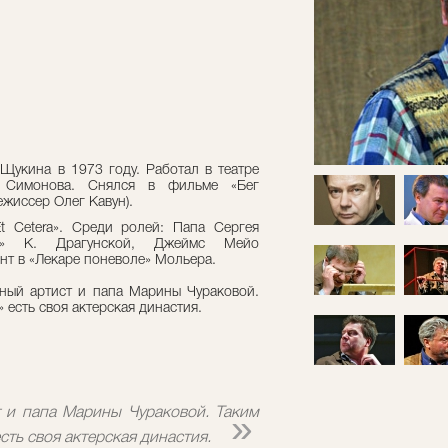
Щукина в 1973 году. Работал в театре
а Симонова. Снялся в фильме «Бег
ежиссер Олег Кавун).
 Сetera». Среди ролей: Папа Сергея
да» К. Драгунской, Джеймс Мейо
нт в «Лекаре поневоле» Мольера.
ный артист и папа Марины Чураковой.
» есть своя актерская династия.
 и папа Марины Чураковой. Таким
»
есть своя актерская династия.