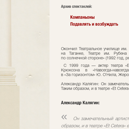
Архив спектаклей:
Компаньоны
Подавлять и возбуждать
Окончил Театральное училище им. 
на Таганке, Театре им. Рубен
по солнечной стороне» (1992 год, р
С 1999 года — актер театра «Et
Крюксона в «Навсегда-навсег
в «За горизонтом» Ю. О`Нила, Жеро
Александр Калягин:
Он замечатель
Таким образом, и в театре «Et Сetera
Александр Калягин:
«
Он замечательный артист
образом, и в театре «Et Сetera» 