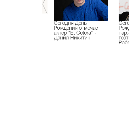
завершили 33-й
Сегодня День
Сег
ральный сезон!
Рождения отмечает
Рож
актер "Et Cetera" -
нар.
Данил Никитин
теа
Роб