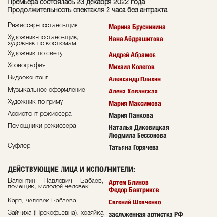
Премьера состоялась 23 декабря 2022 года
Продолжительность спектакля 2 часа без антракта
Режиссер-постановщик
Марина Брусникина
Художник-постановщик,
Нана Абдрашитова
художник по костюмам
Художник по свету
Андрей Абрамов
Хореография
Михаил Колегов
Видеоконтент
Александр Плахин
Музыкальное оформление
Алена Хованская
Художник по гриму
Мария Максимова
Ассистент режиссера
Мария Панкова
Помощники режиссера
Наталья Диковицкая
Людмила Бессонова
Суфлер
Татьяна Горячева
ДЕЙСТВУЮЩИЕ ЛИЦА И ИСПОЛНИТЕЛИ
:
Валентин Павлович Бабаев,
Артем Блинов
помещик, молодой человек
Федор Бавтриков
Карп, человек Бабаева
Евгений Шевченко
Зайчиха (Прокофьевна), хозяйка
заслуженная артистка РФ