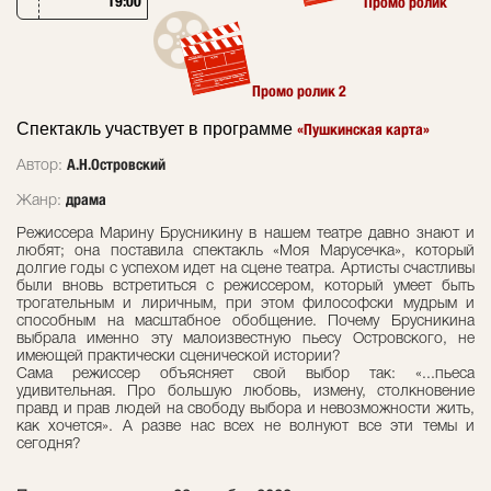
19:00
Промо ролик
Промо ролик 2
Спектакль участвует в программе
«Пушкинская карта»
А.Н.Островский
Автор:
драма
Жанр:
Режиссера Марину Брусникину в нашем театре давно знают и
любят; она поставила спектакль «Моя Марусечка», который
долгие годы с успехом идет на сцене театра. Артисты счастливы
были вновь встретиться с режиссером, который умеет быть
трогательным и лиричным, при этом философски мудрым и
способным на масштабное обобщение. Почему Брусникина
выбрала именно эту малоизвестную пьесу Островского, не
имеющей практически сценической истории?
Сама режиссер объясняет свой выбор так: «...пьеса
удивительная. Про большую любовь, измену, столкновение
правд и прав людей на свободу выбора и невозможности жить,
как хочется». А разве нас всех не волнуют все эти темы и
сегодня?