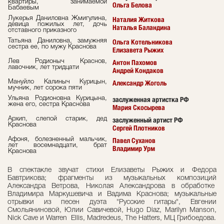
квартиры, занимаемой
Ольга Белова
Бабаевым
Лукерья Даниловна Жмигулина,
Наталия Житкова
девица пожилых лет, дочь
Наталья Баландина
отставного приказного
Татьяна Даниловна, замужняя
Ольга Котельникова
сестра ее, по мужу Краснова
Елизавета Рыжих
Лев Родионыч Краснов,
Антон Пахомов
лавочник, лет тридцати
Андрей Кондаков
Мануйло Калиныч Курицын,
Александр Жоголь
мучник, лет сорока пяти
Ульяна Родионовна Курицына,
заслуженная артистка РФ
жена его, сестра Краснова
Мария Скосырева
Архип, слепой старик, дед
заслуженный артист РФ
Краснова
Сергей Плотников
Афоня, болезненный мальчик,
Павел Суханов
лет восемнадцати, брат
Владимир Урм
Краснова
В спектакле звучат стихи Елизаветы Рыжих и Федора
Бавтрикова; фрагменты из музыкальных композиций
Александра Ветрова, Николая Александрова в обработке
Владимира Маркушевича и Вадима Краснова; музыкальные
отрывки из песен дуэта "Русские гитары", Евгении
Смольяниновой, Юлии Савичевой, Hugo Diaz, Marilyn Manson,
Nick Cave и Warren Ellis, Madredeus, The Hatters, МЦ Грибоедова.