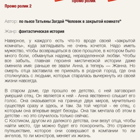
Промо ролик
Промо ролик 2
по пьесе Татьяны Загдай "Человек в закрытой комнате"
Автор:
фантастическая история
Жанр:
Наверное, у каждого есть что-то вроде своей «закрытой
комнаты», куда заглядывать не очень хочется. Надо иметь
мужество, чтобы возвращаться в свое прошлое, в котором было
много боли, обманутых надежд, неразделенной любви. Чтобы
все забыть, главная героиня мистической истории даже
сменила имя: раньше ее звали Анна, а теперь — Жанна. Но
смерть отца заставила ее приехать в родной город, где она
столкнулась с людьми, которых старалась вычеркнуть из своей
жизни навсегда.
В старом доме, где прошло ее детство, с ней заговорил
умерший отец. Он является к ней - Анна явственно слышит его
голос. Она оказывается на границе двух миров, мучительно
существуя сразу и здесь, и там. За той чертой - ее отец, с
которым она впервые ведет беседы. Она так мечтала об этом в
детстве - но это случилось только сейчас.
С Костиком, другом из далекого детства, они везут отца, чтобы
найти место, где можно будет его похоронить. Это странное
путешествие, которое они совершают в компании то ли
ангелов, то ли монстров, меняет их жизнь.