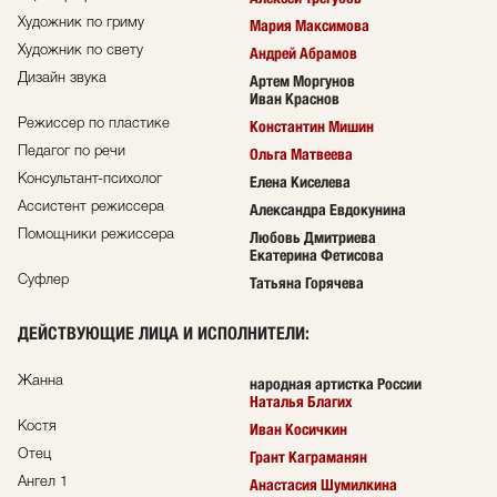
Художник по гриму
Мария Максимова
Художник по свету
Андрей Абрамов
Дизайн звука
Артем Моргунов
Иван Краснов
Режиссер по пластике
Константин Мишин
Педагог по речи
Ольга Матвеева
Консультант-психолог
Елена Киселева
Ассистент режиссера
Александра Евдокунина
Помощники режиссера
Любовь Дмитриева
Екатерина Фетисова
Суфлер
Татьяна Горячева
ДЕЙСТВУЮЩИЕ ЛИЦА И ИСПОЛНИТЕЛИ
:
Жанна
народная артистка России
Наталья Благих
Костя
Иван Косичкин
Отец
Грант Каграманян
Ангел 1
Анастасия Шумилкина