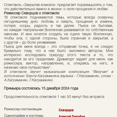
Спектакль «Закрытая комната» предлагает поразмышлять о том,
что действительно важно в жизни: о силе прощения и любви.
Режиссер Скворцов о спектакле:
"В спектакле поднимаются темы, которые всегда созвучны
сегодняшнему дню: любовь и смерть, прощение и измена,
потеря, ссоры, радость и так далее. Пьеса не бытовая,
но каждая театральная Вселенная развивается по собственным
законам. И мне хочется создать на сцене такую Вселенную,
чтобы она, с одной стороны, была странная и закрытая, а
с другой – до боли узнаваемая.
Пьеса для меня всегда – это отправная точка, я не следую
буквально тому, что в нее было заложено автором. Мне
интересно исследовать природу этого текста и то, что
находится за его пределами. Драматург задает для меня, как
режиссера, вектор, направление, и, опираясь на него, я
начинаю свое путешествие".
В спектакле звучит музыкальная композиция "Везучая" в
исполнении Гранта Каграманяна (музыка - Г.Каграманян, слова -
А.Каграманян, Г.Каграманян).
Премьера состоялась 15 декабря 2024 года
Продолжительность спектакля 1 час 50 минут без антракта
Режиссер-постановщик
Скворцов
Сценография и костюмы
Алексей Трегубов