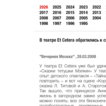
2026
2025
2024
2023
2022
2017
2016
2015
2014
2013
2008
2007
2006
2005
2004
1998
1997
1996
1995
В театре Et Cetera обратились к 
"Вечерняя Москва" , 28.03.2008
У театра Et Сetera уже был уда
«Сказки тетушки Мэлкин» У теа
опыт детского спектакля – «Тай
повторить – и вот на сцене «Ко
сказка Л. Титовой и А. Старото
Так вышло, что принцессе Анн
жизнь в загородном замке успе
можно понять: все эти бесконеч