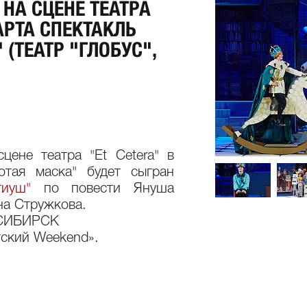
НА СЦЕНЕ ТЕАТРА
МАРТА СПЕКТАКЛЬ
(ТЕАТР "ГЛОБУС",
цене театра "Et Cetera" в
отая маска" будет сыгран
иуш"
по повести Януша
на Стружкова.
ОСИБИРСК
тский Weekend».