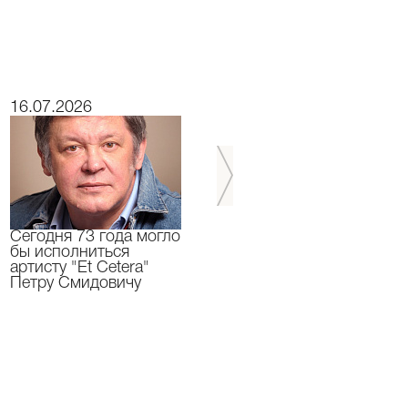
16.07.2026
15.07.2026
Сегодня 73 года могло
Сегодня День
бы исполниться
Рождения отмечает
артисту "Et Cetera"
актер "Et Cetera" -
Петру Смидовичу
Грант Каграманян