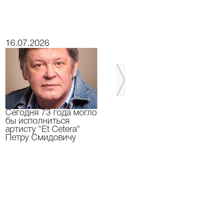
16.07.2026
15.07.2026
Сегодня 73 года могло
Сегодня День
бы исполниться
Рождения отмечает
артисту "Et Cetera"
актер "Et Cetera" -
Петру Смидовичу
Грант Каграманян