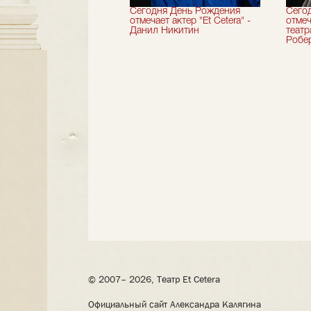
вершили 33-й
Сегодня День Рождения
Сего
альный сезон!
отмечает актер "Et Cetera" -
отмеч
Данил Никитин
теат
Робер
© 2007– 2026, Театр Et Cetera
Официальный сайт Александра Калягина