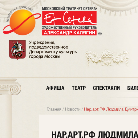
АФИША
ТЕАТР
СПЕКТАКЛИ
БИЛ
Главная
/
Новости
/
Нар.арт.РФ Людмила Дмитри
НАР.АРТ.РФ ЛЮДМИЛА